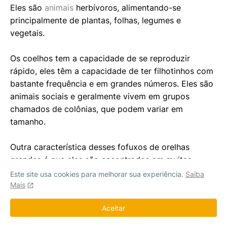
Eles são
animais
herbívoros, alimentando-se
principalmente de plantas, folhas, legumes e
vegetais.
Os coelhos tem a capacidade de se reproduzir
rápido, eles têm a capacidade de ter filhotinhos com
bastante frequência e em grandes números. Eles são
animais sociais e geralmente vivem em grupos
chamados de colônias, que podem variar em
tamanho.
Outra característica desses fofuxos de orelhas
grandes é que eles são encontrados em muitas
partes do mundo. Eles desempenham um papel
Este site usa cookies para melhorar sua experiência.
Saiba
importante nos ecossistemas como presas para
Mais
predadores e como parte da cadeia alimentar.
Aceitar
Além disso, os coelhos também são frequentemente